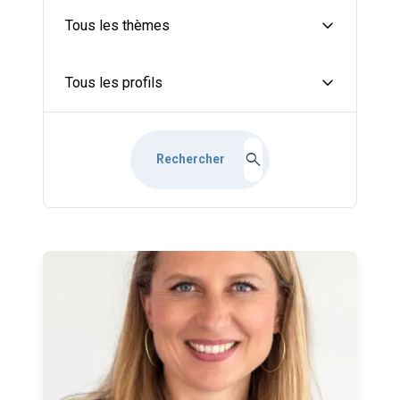
expand_more
Tous les thèmes
expand_more
Tous les profils
search
Rechercher