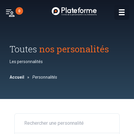
patient_list
0
Toutes
nos personalités
Les personnalités
Accueil
»
Personnalités