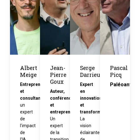
Albert
Jean-
Serge
Pascal
Meige
Pierre
Darrieumerlou
Picq
Goux
Paléoanthro
Entrepreneur
Expert
et
Auteur,
en
consultant
conférencier
innovation
un
et
et
expert
entrepreneur
transformations
de
Un
La
l'impact
expert
vision
de
de la
éclairante
l'IA
transition
de