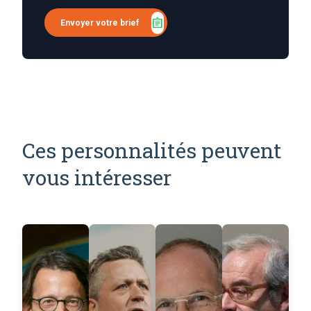
assignment
Envoyer votre brief
Ces personnalités peuvent
vous intéresser