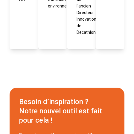
environnementale
l'ancien
Directeur
Innovation
de
Decathlon
Besoin d’inspiration ?
Notre nouvel outil est fait
pour cela !