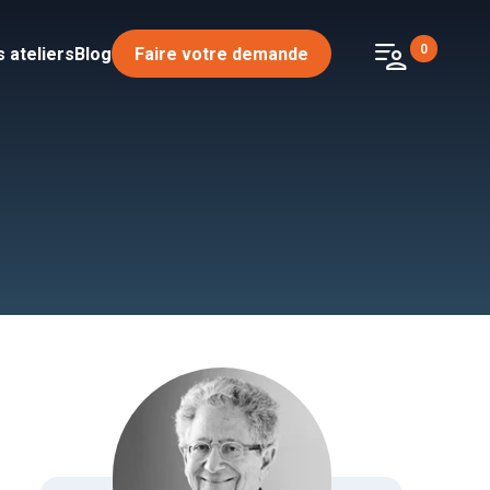
patient_list
0
 ateliers
Blog
Faire votre demande