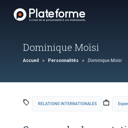
Dominique Moïsi
Accueil
»
Personnalités
»
Dominique Moïsi
sell
work
RELATIONS INTERNATIONALES
Expe