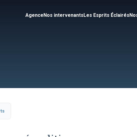
Agence
Nos intervenants
Les Esprits Éclairés
Nos
rts