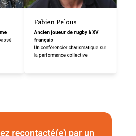
Fabien Pelous
ême
Ancien joueur de rugby à XV
 passé
français
Un conférencier charismatique sur
la performance collective
ez recontacté(e) par un