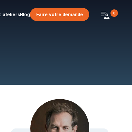
patient_list
0
 ateliers
Blog
Faire votre demande