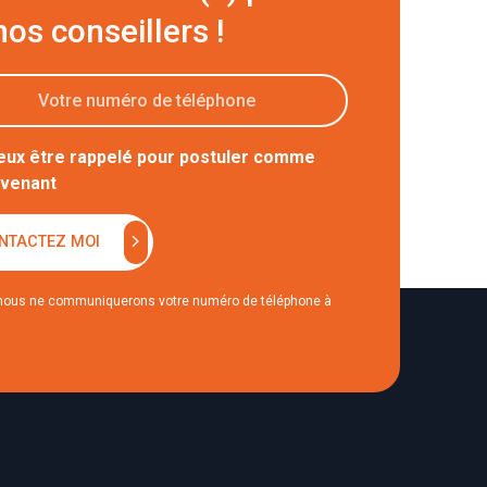
nos conseillers !
eux être rappelé pour postuler comme
rvenant
chevron_right
NTACTEZ MOI
nous ne communiquerons votre numéro de téléphone à