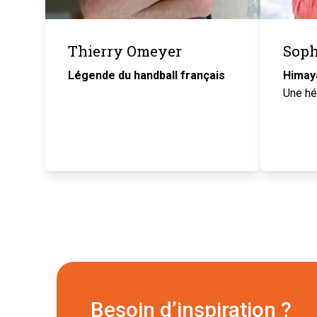
Thierry Omeyer
Soph
Légende du handball français
Himaya
Une hé
Besoin d’inspiration ?