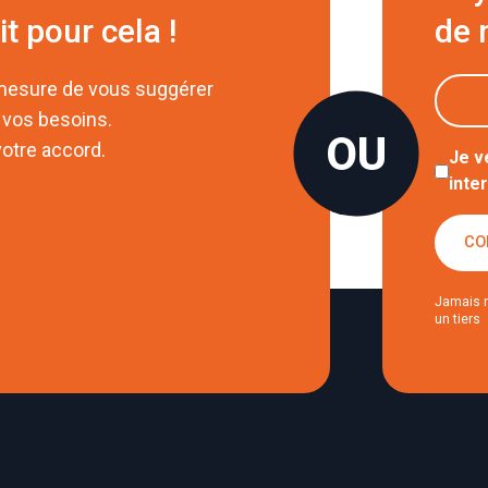
it pour cela !
de 
 mesure de vous suggérer
 vos besoins.
otre accord.
Je v
inte
CO
Jamais 
un tiers