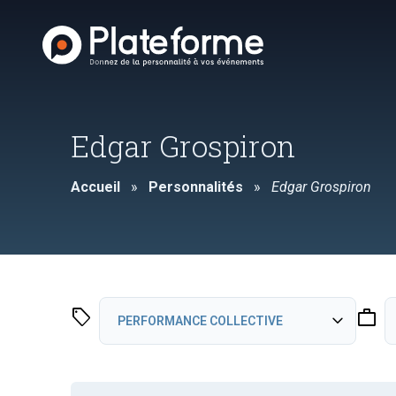
Edgar Grospiron
Accueil
»
Personnalités
»
Edgar Grospiron
sell
work
expand_more
PERFORMANCE COLLECTIVE
MOTIVATION ET DEPASSEMENT DE SOI
Dépassement de soi