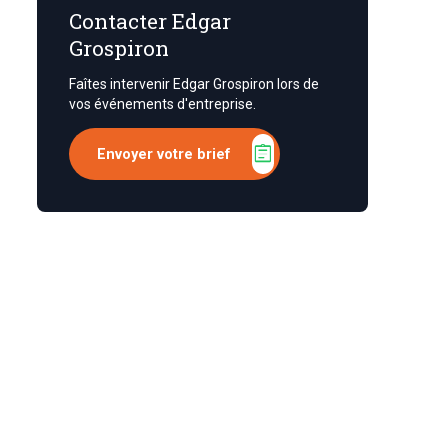
Contacter Edgar
Grospiron
Faîtes intervenir Edgar Grospiron lors de
vos événements d'entreprise.
assignment
Envoyer votre brief