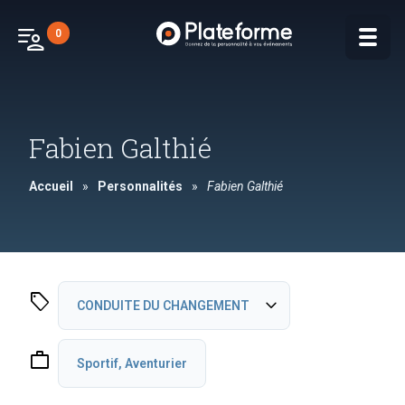
patient_list
0
Fabien Galthié
Accueil
»
Personnalités
»
Fabien Galthié
sell
expand_more
CONDUITE DU CHANGEMENT
Adaptation au changement
work
Sportif, Aventurier
Management de l’incertitude
PERFORMANCE COLLECTIVE