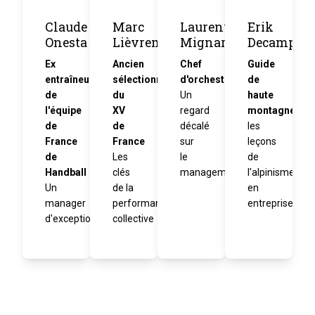
Claude
Marc
Laurent
Erik
Onesta
Lièvremont
Mignard
Decamp
Ex
Ancien
Chef
Guide
entraîneur
sélectionneur
d'orchestre
de
de
du
Un
haute
l'équipe
XV
regard
montagne
de
de
décalé
les
France
France
sur
leçons
de
Les
le
de
Handball
clés
management
l'alpinisme
Un
de la
en
manager
performance
entreprise
d'exception
collective