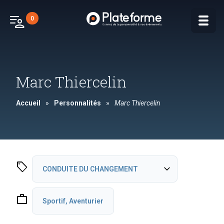
patient_list
0
Marc Thiercelin
Accueil
»
Personnalités
»
Marc Thiercelin
sell
expand_more
CONDUITE DU CHANGEMENT
INSPIRATION
work
Sportif, Aventurier
INNOVATION ET CREATIVITE
MANAGEMENT