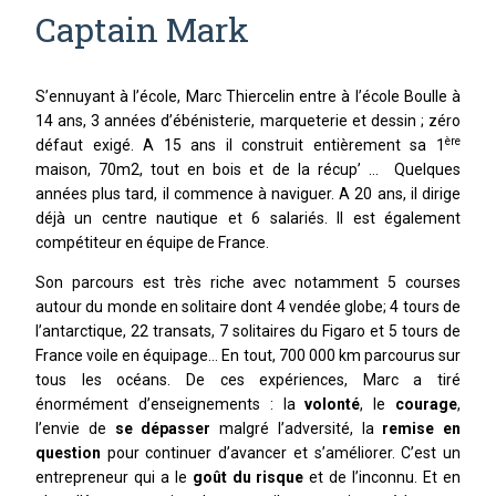
Captain Mark
Leadership
Management
S’ennuyant à l’école, Marc Thiercelin entre à l’école Boulle à
MOTIVATION ET DEPASSEMENT DE SOI
14 ans, 3 années d’ébénisterie, marqueterie et dessin ; zéro
ère
défaut exigé. A 15 ans il construit entièrement sa 1
Dépassement de soi
maison, 70m2, tout en bois et de la récup’ … Quelques
années plus tard, il commence à naviguer. A 20 ans, il dirige
Motivation
déjà un centre nautique et 6 salariés. Il est également
RESILIENCE
compétiteur en équipe de France.
Son parcours est très riche avec notamment 5 courses
autour du monde en solitaire dont 4 vendée globe; 4 tours de
l’antarctique, 22 transats, 7 solitaires du Figaro et 5 tours de
France voile en équipage… En tout, 700 000 km parcourus sur
tous les océans. De ces expériences, Marc a tiré
énormément d’enseignements : la
volonté
, le
courage
,
l’envie de
se dépasser
malgré l’adversité, la
remise en
question
pour continuer d’avancer et s’améliorer. C’est un
entrepreneur qui a le
goût du risque
et de l’inconnu. Et en