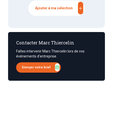
add
Ajouter à ma sélection
Contacter Marc Thiercelin
Faîtes intervenir Marc Thiercelin lors de vos
événements d'entreprise.
assignment
Envoyer votre brief