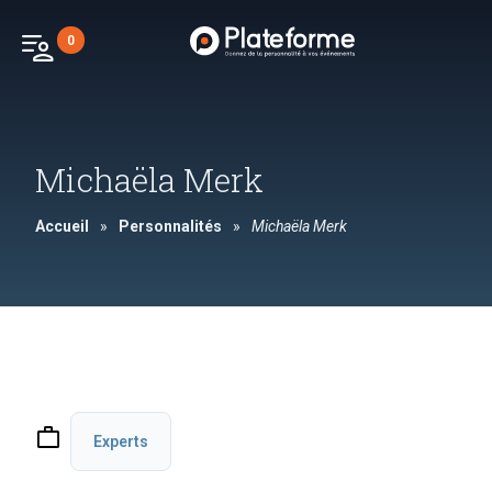
patient_list
0
Michaëla Merk
Accueil
»
Personnalités
»
Michaëla Merk
work
Experts