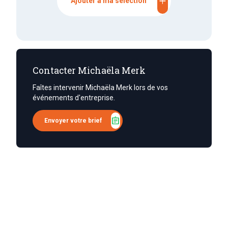
add
Ajouter à ma sélection
Contacter Michaëla Merk
Faîtes intervenir Michaëla Merk lors de vos
événements d'entreprise.
assignment
Envoyer votre brief