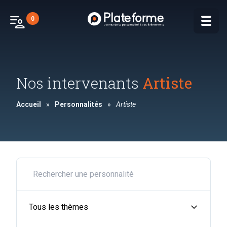
patient_list
0
Nos intervenants
Artiste
Accueil
»
Personnalités
»
Artiste
expand_more
Tous les thèmes