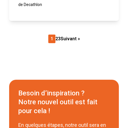
de Decathlon
1
2
3
Suivant »
Besoin d’inspiration ?
Notre nouvel outil est fait
pour cela !
En quelques étapes, notre outil sera en