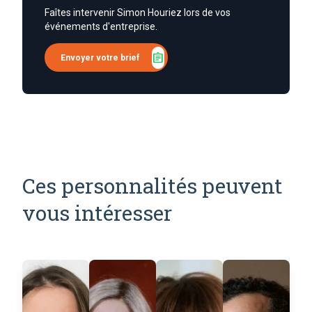
Faîtes intervenir Simon Houriez lors de vos
événements d'entreprise.
assignment
Envoyer votre brief
Ces personnalités peuvent
vous intéresser