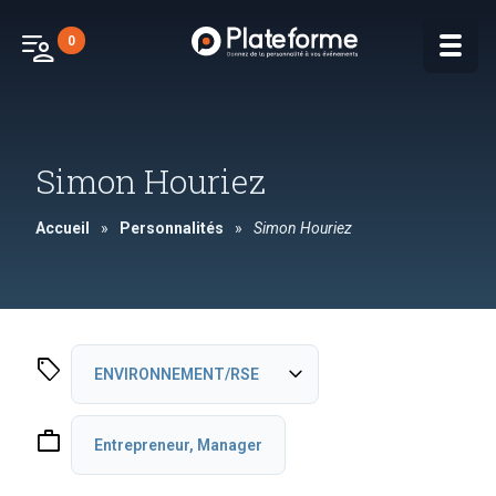
patient_list
0
Simon Houriez
Accueil
»
Personnalités
»
Simon Houriez
sell
expand_more
ENVIRONNEMENT/RSE
Économie sociale et solidaire
work
Entrepreneur, Manager
DIVERSITE/INCLUSION
INSPIRATION