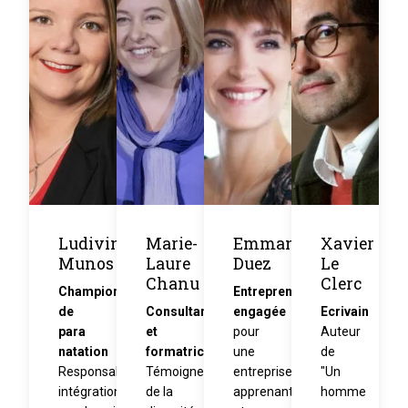
Ludivine
Marie-
Emmanuelle
Xavier
Munos
Laure
Duez
Le
Chanu
Clerc
Championne
Entrepreneuse
de
Consultante
engagée
Ecrivain
para
et
pour
Auteur
natation
formatrice
une
de
Responsable
Témoigner
entreprise
"Un
intégration
de la
apprenante
homme