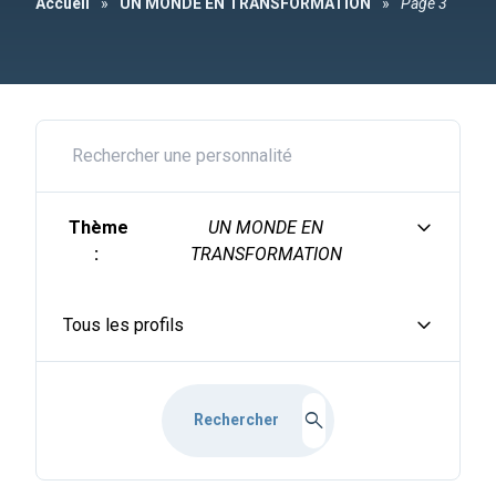
Accueil
»
UN MONDE EN TRANSFORMATION
»
Page 3
expand_more
Thème
UN MONDE EN
:
TRANSFORMATION
expand_more
Tous les profils
search
Rechercher