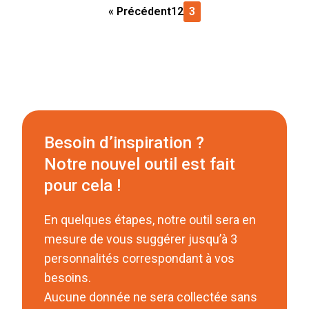
« Précédent
1
2
3
Besoin d’inspiration ?
Notre nouvel outil est fait
pour cela !
En quelques étapes, notre outil sera en
mesure de vous suggérer jusqu’à 3
personnalités correspondant à vos
besoins.
Aucune donnée ne sera collectée sans