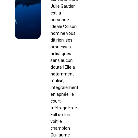
Julie Gautier
est la
personne
idéale ! Si son
nom ne vous
dit rien, ses
prouesses
artistiques
sans aucun
doute ! Elle a
notamment
réalisé,
intégralement
en apnée, le
court-
métrage Free
Fall où l’on
voit le
champion
Guillaume