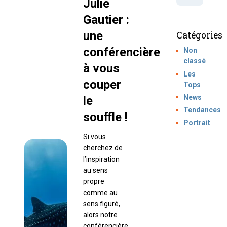
Julie
Gautier :
une
Catégories
conférencière
Non
classé
à vous
Les
couper
Tops
News
le
Tendances
souffle !
Portrait
Si vous
cherchez de
l’inspiration
au sens
propre
comme au
sens figuré,
alors notre
conférencière