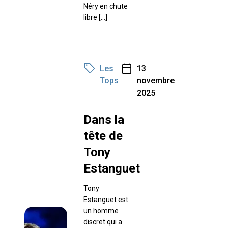
Néry en chute
libre […]
sell
calendar_today
Les
13
Tops
novembre
2025
Dans la
tête de
Tony
Estanguet
Tony
Estanguet est
un homme
discret qui a