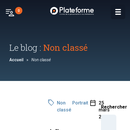
patient_list
0
Le blog :
Non classé
Accueil
»
Non classé
sell
calendar_today
Non
Portrait
25
Rechercher
classé
mars
2025