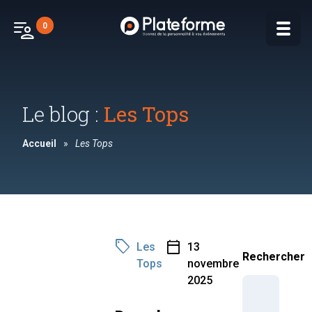
patient_list
0
Le blog :
Les Tops
Accueil
»
Les Tops
sell
calendar_today
Les
13
Rechercher
Tops
novembre
2025