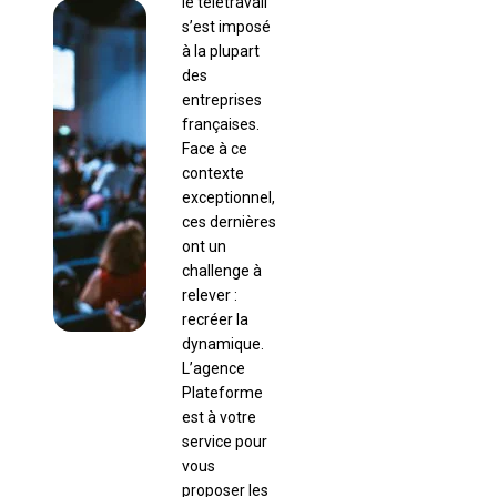
le télétravail
s’est imposé
à la plupart
des
entreprises
françaises.
Face à ce
contexte
exceptionnel,
ces dernières
ont un
challenge à
relever :
recréer la
dynamique.
L’agence
Plateforme
est à votre
service pour
vous
proposer les