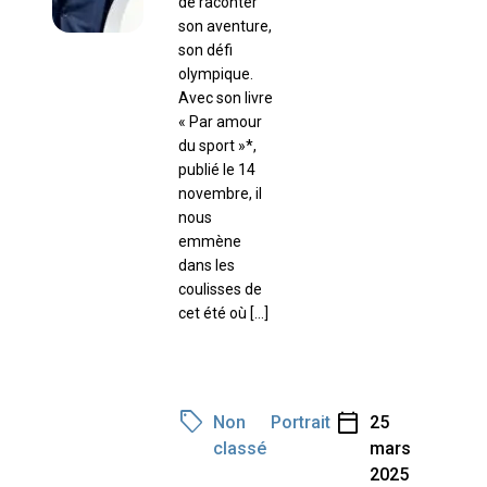
de raconter
son aventure,
son défi
olympique.
Avec son livre
« Par amour
du sport »*,
publié le 14
novembre, il
nous
emmène
dans les
coulisses de
cet été où […]
sell
calendar_today
Non
Portrait
25
classé
mars
2025