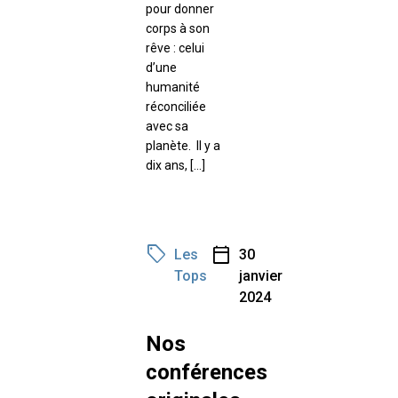
pour donner
corps à son
rêve : celui
d’une
humanité
réconciliée
avec sa
planète. Il y a
dix ans, […]
sell
calendar_today
Les
30
Tops
janvier
2024
Nos
conférences