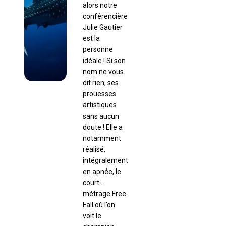
alors notre
conférencière
Julie Gautier
est la
personne
idéale ! Si son
nom ne vous
dit rien, ses
prouesses
artistiques
sans aucun
doute ! Elle a
notamment
réalisé,
intégralement
en apnée, le
court-
métrage Free
Fall où l’on
voit le