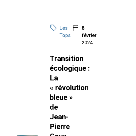
sell
calendar_today
Les
8
Tops
février
2024
Transition
écologique :
La
« révolution
bleue »
de
Jean-
Pierre