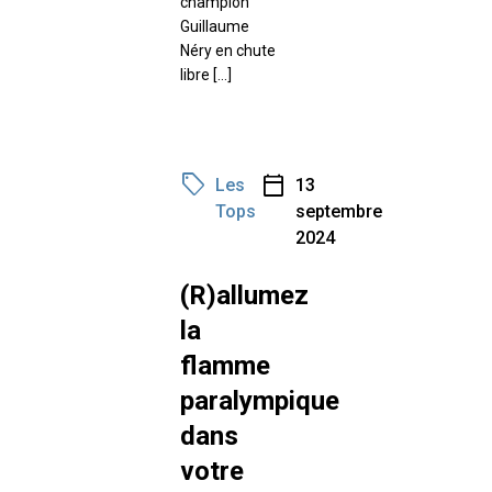
champion
Guillaume
Néry en chute
libre […]
sell
calendar_today
Les
13
Tops
septembre
2024
(R)allumez
la
flamme
paralympique
dans
votre