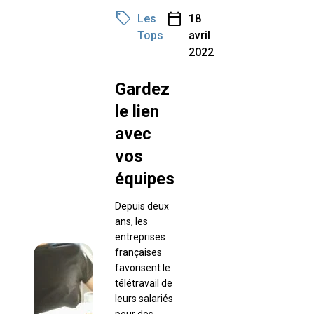
sell
calendar_today
Les
18
Tops
avril
2022
Gardez
le lien
avec
vos
équipes
Depuis deux
ans, les
entreprises
françaises
favorisent le
télétravail de
leurs salariés