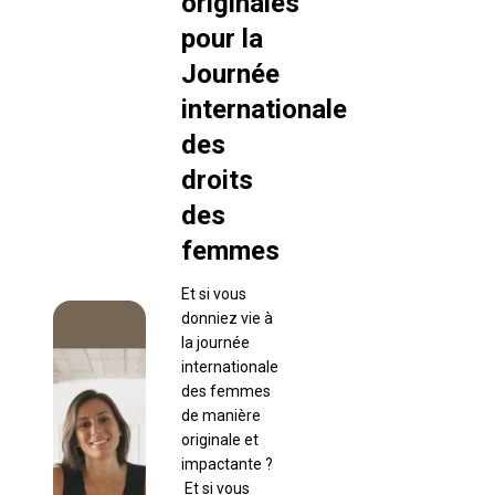
originales
pour la
Journée
internationale
des
droits
des
femmes
Et si vous
donniez vie à
la journée
internationale
des femmes
de manière
originale et
impactante ?
Et si vous