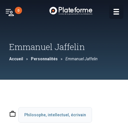
patient_list
0
Emmanuel Jaffelin
Accueil
»
Personnalités
»
Emmanuel Jaffelin
work
Philosophe, intellectuel, écrivain