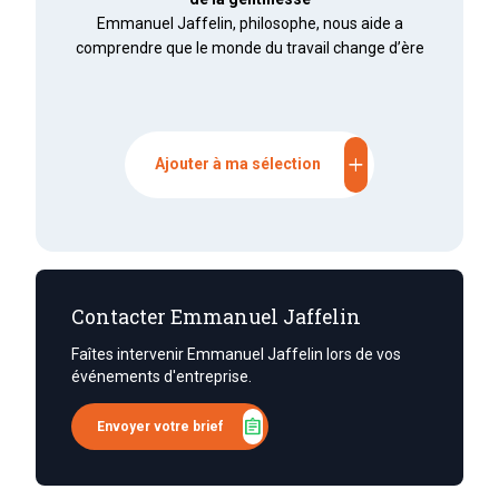
Emmanuel Jaffelin, philosophe, nous aide a
comprendre que le monde du travail change d’ère
add
Ajouter à ma sélection
Contacter Emmanuel Jaffelin
Faîtes intervenir Emmanuel Jaffelin lors de vos
événements d'entreprise.
assignment
Envoyer votre brief