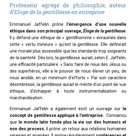
Professeur agrégé de philosophie, auteur
d’
Eloge de la gentillesse en entreprise
Emmanuel Jaffelin prône
l’émergence d’une nouvelle
éthique dans son principal ouvrage,
Éloge de la gentillesse
.
Il y défend une éthique de « gentilhomme » enracinée dans
cette « vertu mineure » qu’est la gentillesse. Elle définirait
une morale plus accessible que les standards trop exigeants
de la sainteté. Dès lors, la gentillesse aurait, selon E. Jaffelin,
une efficacité particulière. « Sans faire de nous des Jésus ou
des superhéros, elle a le pouvoir de nous élever un peu, de
nous anoblir, en un minimum d’efforts ». Par son caractère
désintéressé, la gentillesse aurait le mérite d’un point de vue
éthique, d’échapper à toute instrumentalisation ou
marchandisation.
Emmanuel Jaffelin a également écrit un ouvrage sur
le
concept de gentillesse appliqué à l’entreprise.
Convaincu
que
le monde latin fonde plus la vie sur des humeurs et
non des process
, il prône un retour aux relations humaines
sereines et apaisées. Il anime régulièrement
conférences et