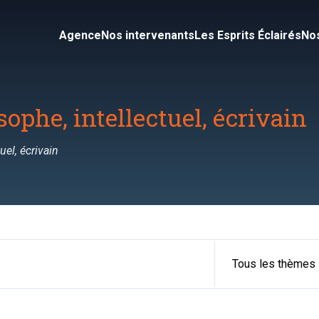
Agence
Nos intervenants
Les Esprits Éclairés
Nos
sophe, intellectuel, écrivain
uel, écrivain
Tous les thèmes