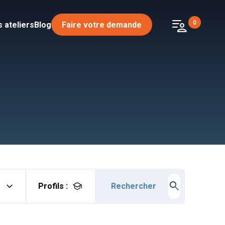
patient_list
0
 ateliers
Blog
Faire votre demande
expand_more
search
school
Profils :
Rechercher