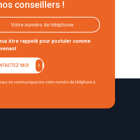
nos conseillers !
eux être rappelé pour postuler comme
rvenant
chevron_right
NTACTEZ MOI
nous ne communiquerons votre numéro de téléphone à