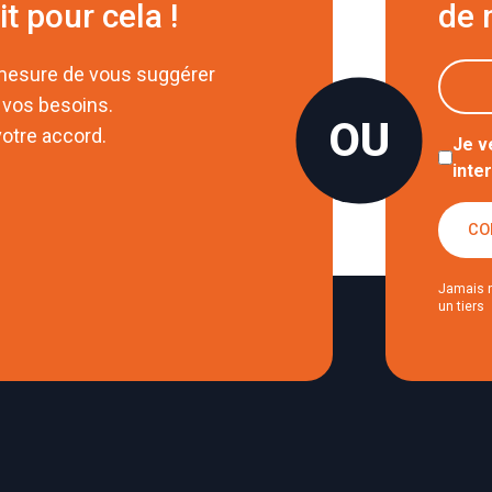
it pour cela !
de 
 mesure de vous suggérer
 vos besoins.
otre accord.
Je v
inte
CO
Jamais 
un tiers