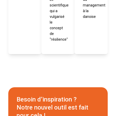
scientifique
management
qui a
à la
vulgarisé
danoise
le
concept
de
"résilience"
Besoin d’inspiration ?
Notre nouvel outil est fait
pour cela !