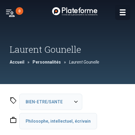
patient_list
0
Laurent Gounelle
Accueil
»
Personnalités
»
Laurent Gounelle
sell
expand_more
BIEN-ETRE/SANTE
Développement personnel
work
Philosophe, intellectuel, écrivain
INSPIRATION