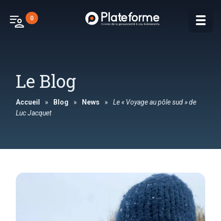
patient_list
0
Le Blog
Accueil
»
Blog
»
News
»
Le « Voyage au pôle sud » de
Luc Jacquet