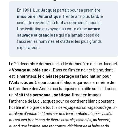
En 1991,
Luc Jacquet
partait pour sa première
mission en Antarctique
. Trente ans plus tard, le
cinéaste revient là où tout a commencé pour lui.
Une invitation au voyage au cœur d’une
nature
sauvage et grandiose
qui n’a jamais cessé de
fasciner les hommes et d’attirer les plus grands
explorateurs.
Le 20 décembre dernier sortait le dernier film de Luc Jacquet
«
Voyage au pôle sud
« . Dans ce film en noir et blanc, dont il
est le narrateur,
le cinéaste partage sa fascination pour
l’Antarctique
. Ce parcours initiatique, qui nous emmène de
la Cordillière des Andes aux banquises du pôle sud, est aussi
un
récit très personnel, poétique
. Il met en images
l’attirance de Luc Jacquet pour ce continent blanc pourtant
hostile et éloigné de tout : «
ce voyage est un vagabondage, un
florilège d’instants filmés sur des lieux emblématiques visités
durant ces trente ans de fièvre australe, associés, au hasard,
quand une lumière, une rencontre, décident de la halte et du